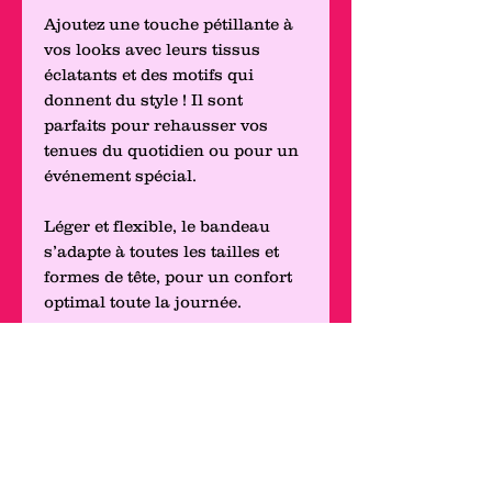
Ajoutez une touche pétillante à
vos looks avec leurs tissus
éclatants et des motifs qui
donnent du style ! Il sont
parfaits pour rehausser vos
tenues du quotidien ou pour un
événement spécial.
Léger et flexible, le bandeau
s’adapte à toutes les tailles et
formes de tête, pour un confort
optimal toute la journée.
Que ce soit pour une journée
décontractée, un style rétro chic
ou une touche d’originalité, Les
Bandeaux à Fils de Fer de la
Fille Colorée sont vos alliés
mode.